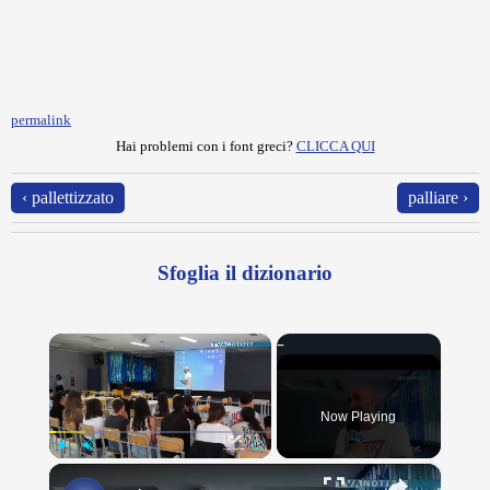
permalink
Hai problemi con i font greci?
CLICCA QUI
‹ pallettizzato
palliare ›
Sfoglia il dizionario
×
Now Playing
×
Play
Unmute
Fullscreen