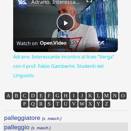
Adrano. Interessante incontro al liceo “Verga” con il prof. Fabio Gamberini. Studenti del Linguistic
Play
Watch on
Video
Adrano. Interessante incontro al liceo “Verga”
con il prof. Fabio Gamberini. Studenti del
Linguistic
A
B
C
D
E
F
G
H
I
J
K
L
M
N
O
P
Q
R
S
T
U
V
W
X
Y
Z
palleggiatore
(s. masch.)
palleggio
(s. masch.)