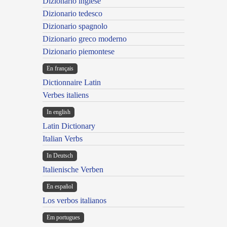
Dizionario inglese
Dizionario tedesco
Dizionario spagnolo
Dizionario greco moderno
Dizionario piemontese
En français
Dictionnaire Latin
Verbes italiens
In english
Latin Dictionary
Italian Verbs
In Deutsch
Italienische Verben
En español
Los verbos italianos
Em portugues