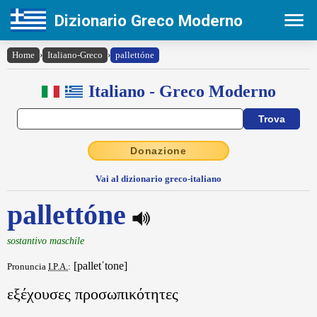
Dizionario Greco Moderno
Home
›
Italiano-Greco
›
pallettóne
Italiano - Greco Moderno
Donazione
Vai al dizionario greco-italiano
pallettóne
sostantivo maschile
[palletˈtone]
Pronuncia
I.P.A.
:
εξέχουσες προσωπικότητες