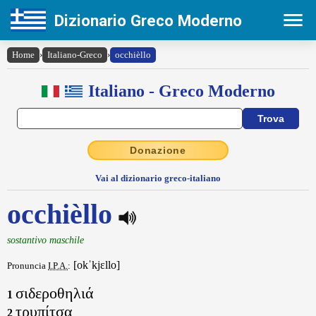
Dizionario Greco Moderno
Home
›
Italiano-Greco
›
occhièllo
Italiano - Greco Moderno
Donazione
Vai al dizionario greco-italiano
occhièllo
sostantivo maschile
[okˈkjɛllo]
Pronuncia
I.P.A.
:
σιδεροθηλιά
1
τρυπίτσα
2