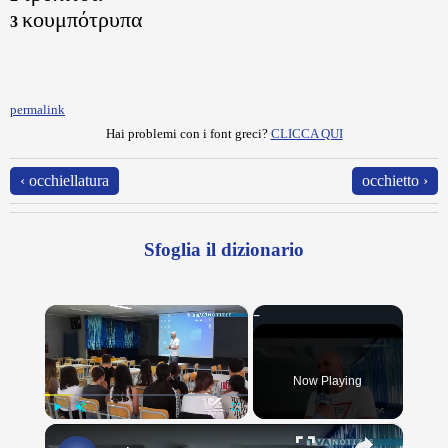
κουμπότρυπα
3
permalink
Hai problemi con i font greci?
CLICCA QUI
‹ occhiellatura
occhietto ›
Sfoglia il dizionario
×
Now Playing
×
Play
Unmute
Fullscreen