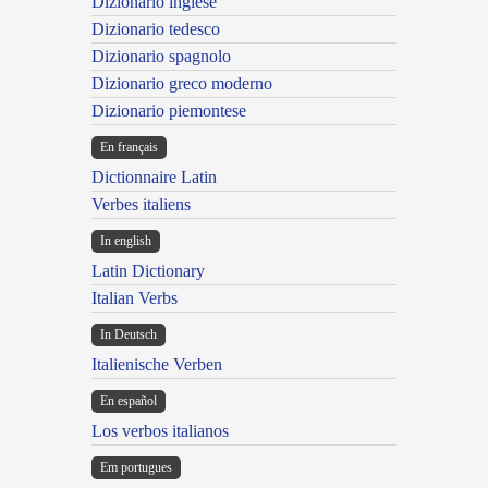
Dizionario inglese
Dizionario tedesco
Dizionario spagnolo
Dizionario greco moderno
Dizionario piemontese
En français
Dictionnaire Latin
Verbes italiens
In english
Latin Dictionary
Italian Verbs
In Deutsch
Italienische Verben
En español
Los verbos italianos
Em portugues