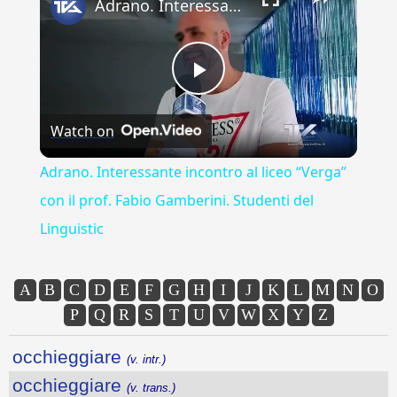
Adrano. Interessante incontro al liceo “Verga” con il prof. Fabio Gamberini. Studenti del Linguistic
Play
Watch on
Video
Adrano. Interessante incontro al liceo “Verga”
con il prof. Fabio Gamberini. Studenti del
Linguistic
A
B
C
D
E
F
G
H
I
J
K
L
M
N
O
P
Q
R
S
T
U
V
W
X
Y
Z
occhieggiare
(v. intr.)
occhieggiare
(v. trans.)