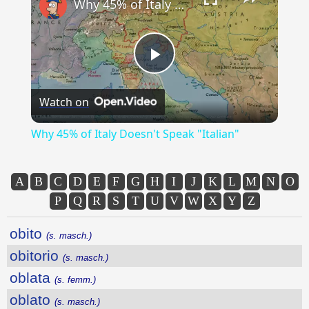
Why 45% of Italy Doesn't Speak "Italian"
Play
Watch on
Video
Why 45% of Italy Doesn't Speak "Italian"
A
B
C
D
E
F
G
H
I
J
K
L
M
N
O
P
Q
R
S
T
U
V
W
X
Y
Z
obito
(s. masch.)
obitorio
(s. masch.)
oblata
(s. femm.)
oblato
(s. masch.)