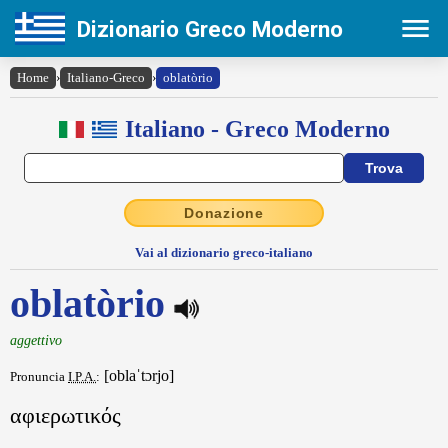
Dizionario Greco Moderno
Home
›
Italiano-Greco
›
oblatòrio
Italiano - Greco Moderno
Donazione
Vai al dizionario greco-italiano
oblatòrio
aggettivo
[oblaˈtɔrjo]
Pronuncia
I.P.A.
:
αφιερωτικός