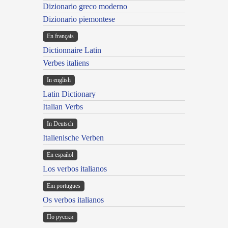
Dizionario greco moderno
Dizionario piemontese
En français
Dictionnaire Latin
Verbes italiens
In english
Latin Dictionary
Italian Verbs
In Deutsch
Italienische Verben
En español
Los verbos italianos
Em portugues
Os verbos italianos
По русски