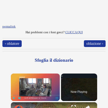
permalink
Hai problemi con i font greci?
CLICCA QUI
‹ oblatore
oblazione ›
Sfoglia il dizionario
×
Now Playing
×
Play
Unmute
Fullscreen