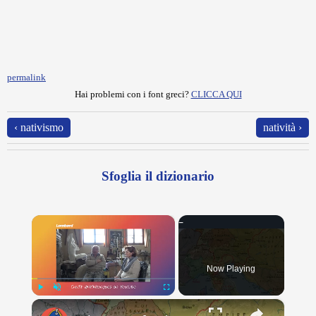
permalink
Hai problemi con i font greci?
CLICCA QUI
‹ nativismo
natività ›
Sfoglia il dizionario
×
Now Playing
×
Play
Unmute
Fullscreen