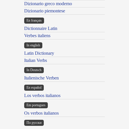
Dizionario greco moderno
Dizionario piemontese
En français
Dictionnaire Latin
Verbes italiens
In english
Latin Dictionary
Italian Verbs
In Deutsch
Italienische Verben
En español
Los verbos italianos
Em portugues
Os verbos italianos
По русски