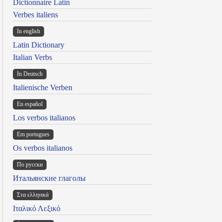
Dictionnaire Latin
Verbes italiens
In english
Latin Dictionary
Italian Verbs
In Deutsch
Italienische Verben
En español
Los verbos italianos
Em portugues
Os verbos italianos
По русски
Итальянские глаголы
Στα ελληνικά
Ιταλικό Λεξικό