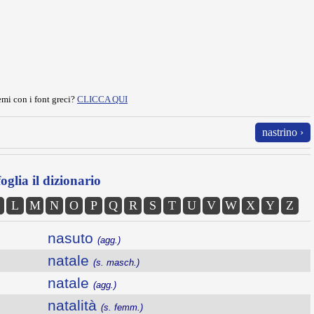
mi con i font greci?
CLICCA QUI
nastrino ›
oglia il dizionario
L
M
N
O
P
Q
R
S
T
U
V
W
X
Y
Z
nasuto
(agg.)
natale
(s. masch.)
natale
(agg.)
natalità
(s. femm.)