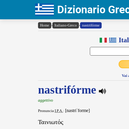
Dizionario Gr
Home
›
Italiano-Greco
›
nastrifórme
Ita
Vai 
nastrifórme
aggettivo
[nastriˈforme]
Pronuncia
I.P.A.
:
Ταινιωτός