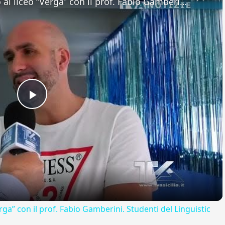
Adrano. Interessante incontro al liceo “Verga” con il prof. Fabio Gamberini. Studenti del Linguistic
Play
Video
rga” con il prof. Fabio Gamberini. Studenti del Linguistic