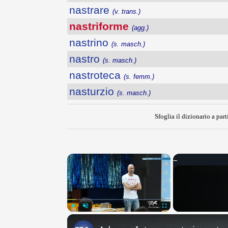
nastrare
(v. trans.)
nastriforme
(agg.)
nastrino
(s. masch.)
nastro
(s. masch.)
nastroteca
(s. femm.)
nasturzio
(s. masch.)
Sfoglia il dizionario a part
×
Play
Unmute
Fullscreen