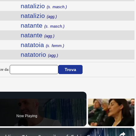
natalizio
(s. masch.)
natalizio
(agg.)
natante
(s. masch.)
natante
(agg.)
natatoia
(s. femm.)
natatorio
(agg.)
ire da:
Now Playing
×