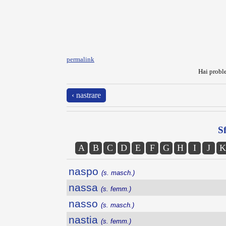
permalink
Hai proble
‹ nastrare
Sf
A
B
C
D
E
F
G
H
I
J
K
naspo
(s. masch.)
nassa
(s. femm.)
nasso
(s. masch.)
nastia
(s. femm.)