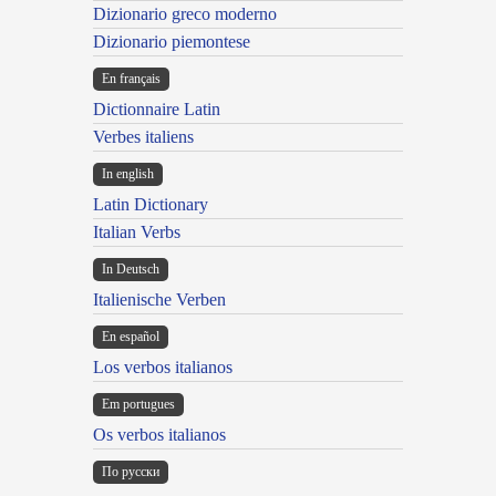
Dizionario greco moderno
Dizionario piemontese
En français
Dictionnaire Latin
Verbes italiens
In english
Latin Dictionary
Italian Verbs
In Deutsch
Italienische Verben
En español
Los verbos italianos
Em portugues
Os verbos italianos
По русски