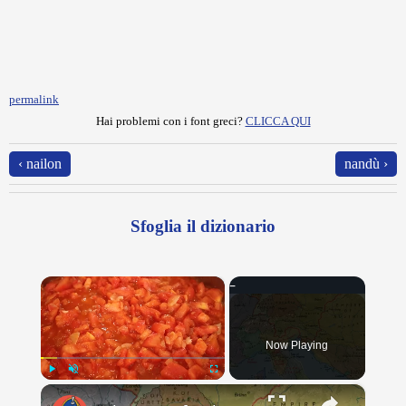
permalink
Hai problemi con i font greci?
CLICCA QUI
‹ nailon
nandù ›
Sfoglia il dizionario
×
Now Playing
×
Play
Unmute
Fullscreen