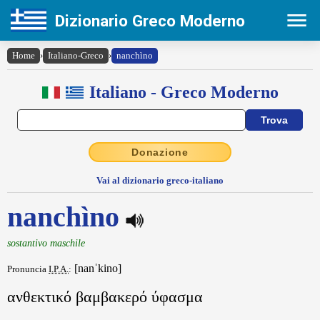
Dizionario Greco Moderno
Home
›
Italiano-Greco
›
nanchìno
Italiano - Greco Moderno
Donazione
Vai al dizionario greco-italiano
nanchìno
sostantivo maschile
[nanˈkino]
Pronuncia
I.P.A.
:
ανθεκτικό βαμβακερό ύφασμα