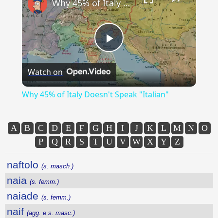
Why 45% of Italy Doesn't Speak "Italian"
Play
Watch on
Video
Why 45% of Italy Doesn't Speak "Italian"
A
B
C
D
E
F
G
H
I
J
K
L
M
N
O
P
Q
R
S
T
U
V
W
X
Y
Z
naftolo
(s. masch.)
naia
(s. femm.)
naiade
(s. femm.)
naif
(agg. e s. masc.)