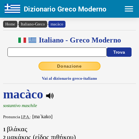
Dizionario Greco Moderno
Home
›
Italiano-Greco
›
macàco
Italiano - Greco Moderno
Donazione
Vai al dizionario greco-italiano
macàco
sostantivo maschile
[maˈkako]
Pronuncia
I.P.A.
:
βλάκας
1
μακάκος (είδος πιθήκου)
2