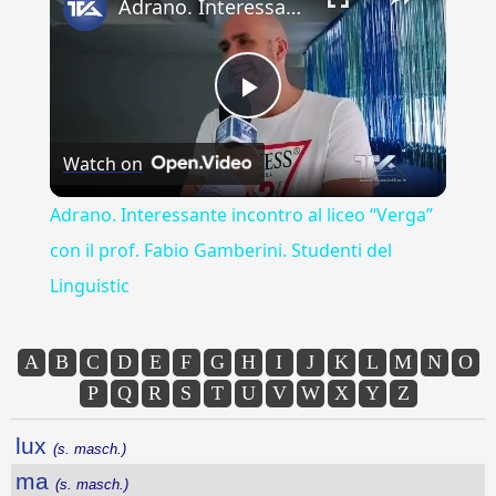
Adrano. Interessante incontro al liceo “Verga” con il prof. Fabio Gamberini. Studenti del Linguistic
Play
Watch on
Video
Adrano. Interessante incontro al liceo “Verga”
con il prof. Fabio Gamberini. Studenti del
Linguistic
A
B
C
D
E
F
G
H
I
J
K
L
M
N
O
P
Q
R
S
T
U
V
W
X
Y
Z
lux
(s. masch.)
ma
(s. masch.)