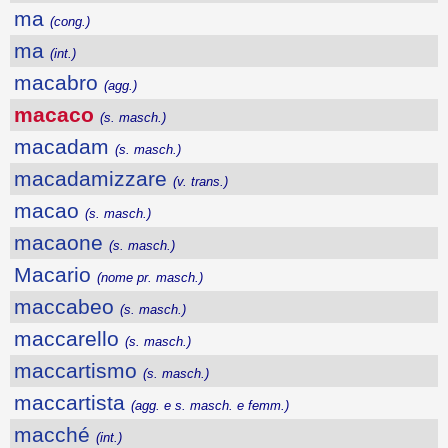
ma
(cong.)
ma
(int.)
macabro
(agg.)
macaco
(s. masch.)
macadam
(s. masch.)
macadamizzare
(v. trans.)
macao
(s. masch.)
macaone
(s. masch.)
Macario
(nome pr. masch.)
maccabeo
(s. masch.)
maccarello
(s. masch.)
maccartismo
(s. masch.)
maccartista
(agg. e s. masch. e femm.)
macché
(int.)