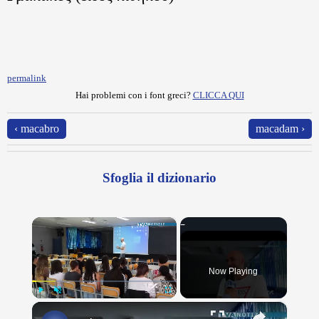
permalink
Hai problemi con i font greci?
CLICCA QUI
‹ macabro
macadam ›
Sfoglia il dizionario
×
Now Playing
×
Play
Unmute
Fullscreen