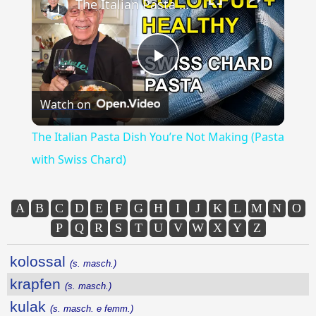
The Italian Pasta Dish You’re Not Making (Pasta with Swiss Chard)
Play
Watch on
Video
The Italian Pasta Dish You’re Not Making (Pasta
with Swiss Chard)
A
B
C
D
E
F
G
H
I
J
K
L
M
N
O
P
Q
R
S
T
U
V
W
X
Y
Z
kolossal
(s. masch.)
krapfen
(s. masch.)
kulak
(s. masch. e femm.)