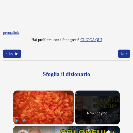
permalink
Hai problemi con i font greci?
CLICCA QUI
‹ kyrie
la ›
Sfoglia il dizionario
×
Now Playing
×
Play
Unmute
Fullscreen