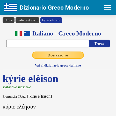
Dizionario Greco Moderno
Home
›
Italiano-Greco
›
kýrie elèison
Italiano - Greco Moderno
Donazione
Vai al dizionario greco-italiano
kýrie elèison
sostantivo maschile
[ˈkirje eˈlɛjson]
Pronuncia
I.P.A.
:
κύριε ελέησον