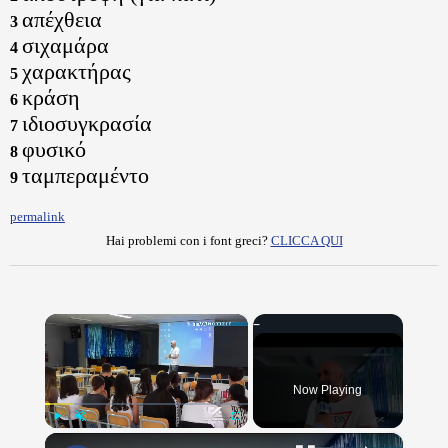
απέχθεια
3
σιχαμάρα
4
χαρακτήρας
5
κράση
6
ιδιοσυγκρασία
7
φυσικό
8
ταμπεραμέντο
9
permalink
Hai problemi con i font greci?
CLICCA QUI
×
Now Playing
×
Play
Unmute
Fullscreen