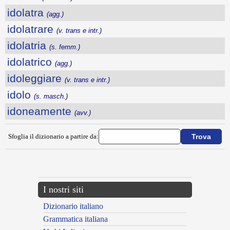
idolatra
(agg.)
idolatrare
(v. trans e intr.)
idolatria
(s. femm.)
idolatrico
(agg.)
idoleggiare
(v. trans e intr.)
idolo
(s. masch.)
idoneamente
(avv.)
Sfoglia il dizionario a partire da:
---CACHE---
I nostri siti
Dizionario italiano
Grammatica italiana