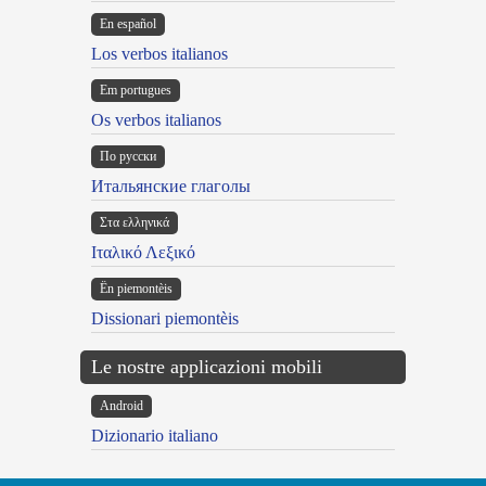
En español
Los verbos italianos
Em portugues
Os verbos italianos
По русски
Итальянские глаголы
Στα ελληνικά
Ιταλικό Λεξικό
Ën piemontèis
Dissionari piemontèis
Le nostre applicazioni mobili
Android
Dizionario italiano