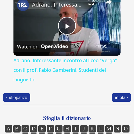
Adrano. Interessante incontro al liceo “Verga” con il prof. Fabio Gamberini. Studenti del Linguistic
Play
Watch on
Video
Adrano. Interessante incontro al liceo “Verga”
con il prof. Fabio Gamberini. Studenti del
Linguistic
‹ idiopatico
idiota ›
Sfoglia il dizionario
A
B
C
D
E
F
G
H
I
J
K
L
M
N
O