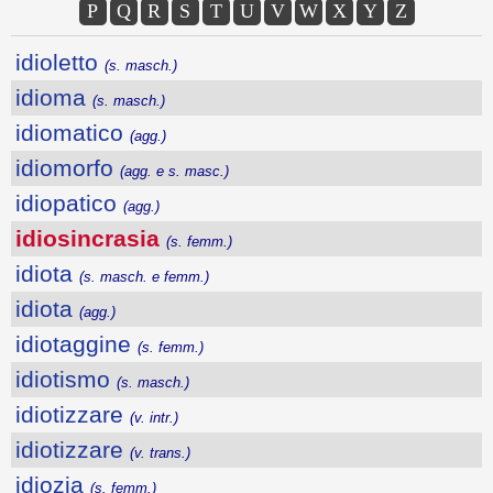
P
Q
R
S
T
U
V
W
X
Y
Z
idioletto
(s. masch.)
idioma
(s. masch.)
idiomatico
(agg.)
idiomorfo
(agg. e s. masc.)
idiopatico
(agg.)
idiosincrasia
(s. femm.)
idiota
(s. masch. e femm.)
idiota
(agg.)
idiotaggine
(s. femm.)
idiotismo
(s. masch.)
idiotizzare
(v. intr.)
idiotizzare
(v. trans.)
idiozia
(s. femm.)