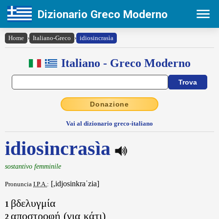
Dizionario Greco Moderno
Home
›
Italiano-Greco
›
idiosincrasìa
Italiano - Greco Moderno
Donazione
Vai al dizionario greco-italiano
idiosincrasìa
sostantivo femminile
[,idjosinkraˈzia]
Pronuncia
I.P.A.
:
βδελυγμία
1
αποστροφή (για κάτι)
2