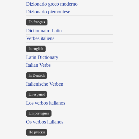
Dizionario greco moderno
Dizionario piemontese
En français
Dictionnaire Latin
Verbes italiens
In english
Latin Dictionary
Italian Verbs
In Deutsch
Italienische Verben
En español
Los verbos italianos
Em portugues
Os verbos italianos
По русски