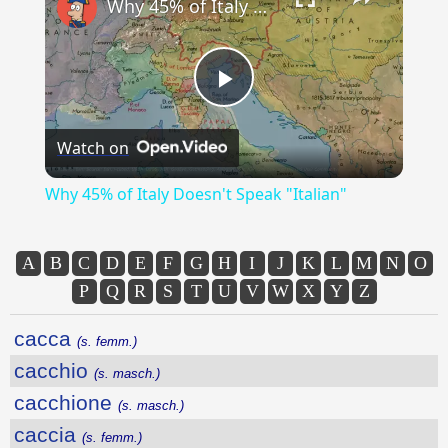
Why 45% of Italy Doesn't Speak "Italian"
Play
Watch on
Video
Why 45% of Italy Doesn't Speak "Italian"
A
B
C
D
E
F
G
H
I
J
K
L
M
N
O
P
Q
R
S
T
U
V
W
X
Y
Z
cacca
(s. femm.)
cacchio
(s. masch.)
cacchione
(s. masch.)
caccia
(s. femm.)