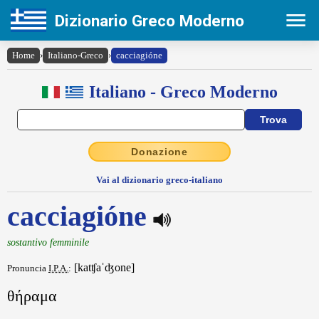
Dizionario Greco Moderno
Home
›
Italiano-Greco
›
cacciagióne
Italiano - Greco Moderno
Donazione
Vai al dizionario greco-italiano
cacciagióne
sostantivo femminile
[katʧaˈʤone]
Pronuncia
I.P.A.
:
θήραμα