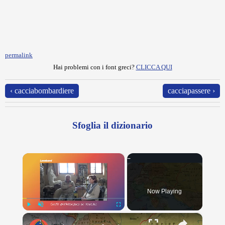
permalink
Hai problemi con i font greci?
CLICCA QUI
‹ cacciabombardiere
cacciapassere ›
Sfoglia il dizionario
×
Now Playing
×
Play
Unmute
Fullscreen