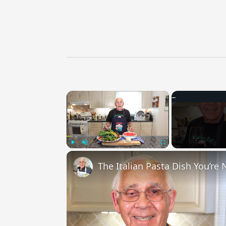
×
Play
Unmute
Fullscreen
The Italian Pasta Dish You’re