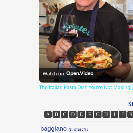
Watch on
The Italian Pasta Dish You’re Not Making 
Sf
A
B
C
D
E
F
G
H
I
J
K
baggiano
(s. masch.)