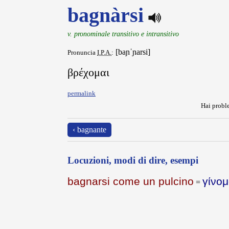
bagnàrsi
v. pronominale transitivo e intransitivo
[baɲˈɲarsi]
Pronuncia
I.P.A.
:
βρέχομαι
permalink
Hai proble
‹ bagnante
Locuzioni, modi di dire, esempi
bagnarsi come un pulcino
γίνομ
=