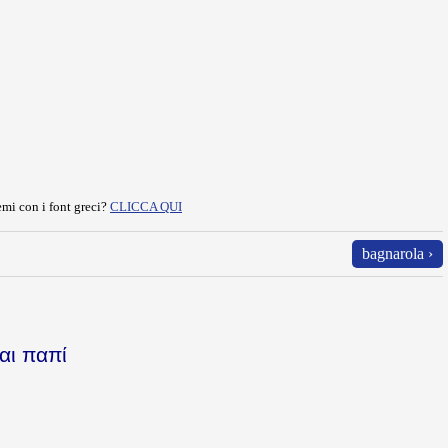
mi con i font greci?
CLICCA QUI
bagnarola ›
αι παπί