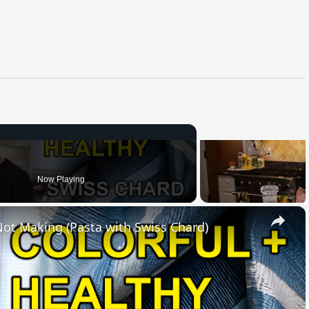
Now Playing
×
 Not Making (Pasta with Swiss Chard)