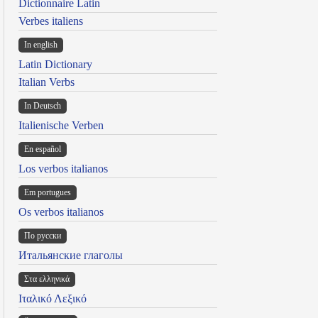
Dictionnaire Latin
Verbes italiens
In english
Latin Dictionary
Italian Verbs
In Deutsch
Italienische Verben
En español
Los verbos italianos
Em portugues
Os verbos italianos
По русски
Итальянские глаголы
Στα ελληνικά
Ιταλικό Λεξικό