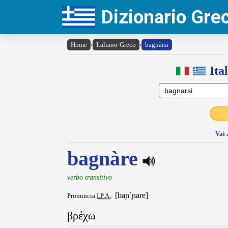
Dizionario Gr
Home
›
Italiano-Greco
›
bagnàrsi
Ita
Vai 
bagnàre
verbo transitivo
[baɲˈɲare]
Pronuncia
I.P.A.
:
βρέχω