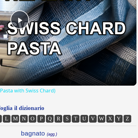
Play
Video
(Pasta with Swiss Chard)
oglia il dizionario
L
M
N
O
P
Q
R
S
T
U
V
W
X
Y
Z
bagnato
(agg.)