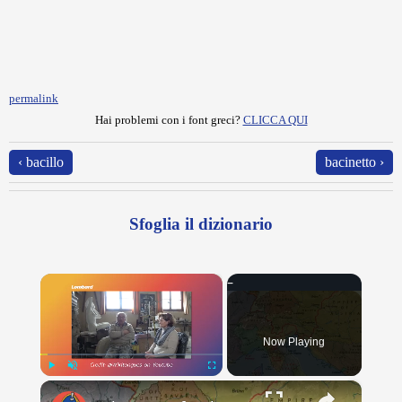
permalink
Hai problemi con i font greci?
CLICCA QUI
‹ bacillo
bacinetto ›
Sfoglia il dizionario
×
Now Playing
×
Play
Unmute
Fullscreen