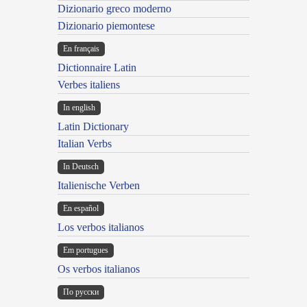
Dizionario greco moderno
Dizionario piemontese
En français
Dictionnaire Latin
Verbes italiens
In english
Latin Dictionary
Italian Verbs
In Deutsch
Italienische Verben
En español
Los verbos italianos
Em portugues
Os verbos italianos
По русски