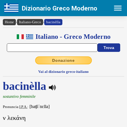
Dizionario Greco Moderno
Home
›
Italiano-Greco
›
bacinèlla
Italiano - Greco Moderno
Donazione
Vai al dizionario greco-italiano
bacinèlla
sostantivo femminile
[baʧiˈnɛlla]
Pronuncia
I.P.A.
:
ν λεκάνη