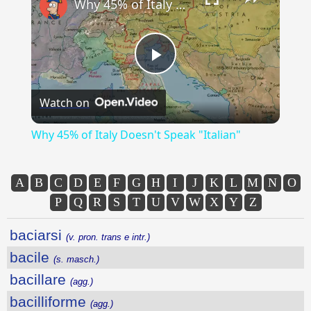
Why 45% of Italy Doesn't Speak "Italian"
Play
Watch on
Video
Why 45% of Italy Doesn't Speak "Italian"
A
B
C
D
E
F
G
H
I
J
K
L
M
N
O
P
Q
R
S
T
U
V
W
X
Y
Z
baciarsi
(v. pron. trans e intr.)
bacile
(s. masch.)
bacillare
(agg.)
bacilliforme
(agg.)