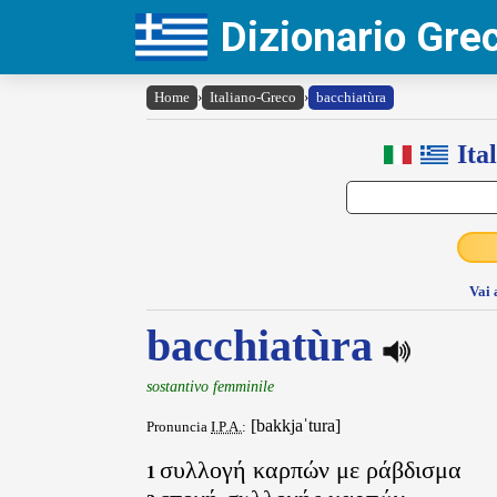
Dizionario Gr
Home
›
Italiano-Greco
›
bacchiatùra
Ita
Vai 
bacchiatùra
sostantivo femminile
[bakkjaˈtura]
Pronuncia
I.P.A.
:
συλλογή καρπών με ράβδισμα
1