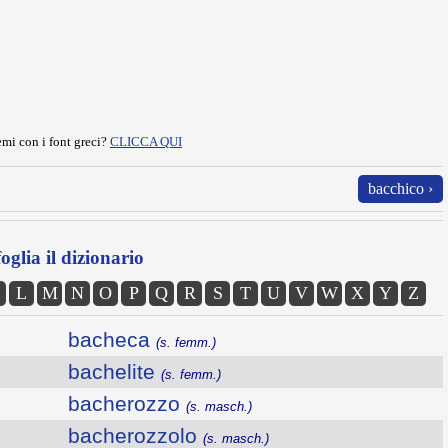
mi con i font greci?
CLICCA QUI
bacchico ›
oglia il dizionario
L
M
N
O
P
Q
R
S
T
U
V
W
X
Y
Z
bacheca
(s. femm.)
bachelite
(s. femm.)
bacherozzo
(s. masch.)
bacherozzolo
(s. masch.)