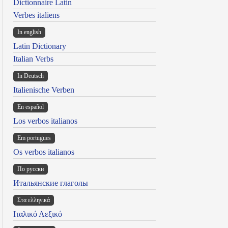
Dictionnaire Latin
Verbes italiens
In english
Latin Dictionary
Italian Verbs
In Deutsch
Italienische Verben
En español
Los verbos italianos
Em portugues
Os verbos italianos
По русски
Итальянские глаголы
Στα ελληνικά
Ιταλικό Λεξικό