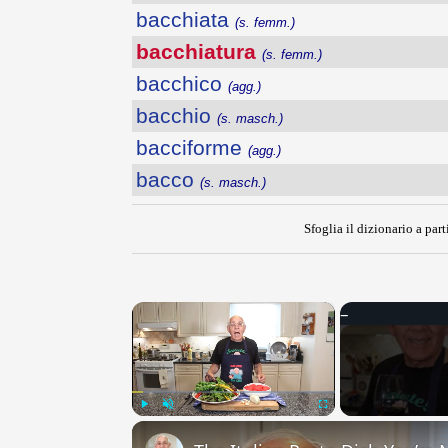
bacchiata
(s. femm.)
bacchiatura
(s. femm.)
bacchico
(agg.)
bacchio
(s. masch.)
bacciforme
(agg.)
bacco
(s. masch.)
Sfoglia il dizionario a part
×
Play
Unmute
Fullscreen