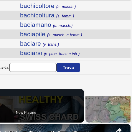
bachicoltore
(s. masch.)
bachicoltura
(s. femm.)
baciamano
(s. masch.)
baciapile
(s. masch. e femm.)
baciare
(v. trans.)
baciarsi
(v. pron. trans e intr.)
ire da:
Now Playing
×