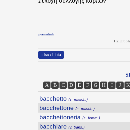
εποχή συλλογής καρπών
2
permalink
Hai proble
‹ bacchiata
Sf
A
B
C
D
E
F
G
H
I
J
K
bacchetto
(s. masch.)
bacchettone
(s. masch.)
bacchettoneria
(s. femm.)
bacchiare
(v. trans.)