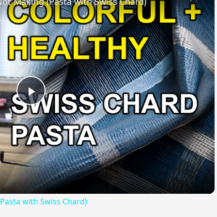
 Not Making (Pasta with Swiss Chard)
Play
Video
(Pasta with Swiss Chard)