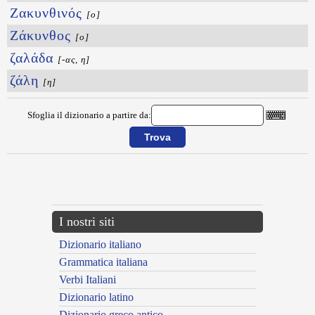
Ζακυνθινός
[ο]
Ζάκυνθος
[ο]
ζαλάδα
[-ας, η]
ζάλη
[η]
Sfoglia il dizionario a partire da:
{{ID:ZABOS100}}
---CACHE---
I nostri siti
Dizionario italiano
Grammatica italiana
Verbi Italiani
Dizionario latino
Dizionario greco antico