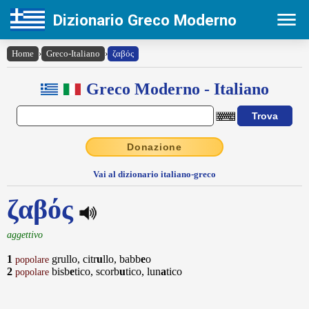
Dizionario Greco Moderno
Home
›
Greco-Italiano
›
ζαβός
Greco Moderno - Italiano
Donazione
Vai al dizionario italiano-greco
ζαβός
aggettivo
1
grullo, citr
u
llo, babb
e
o
popolare
2
bisb
e
tico, scorb
u
tico, lun
a
tico
popolare