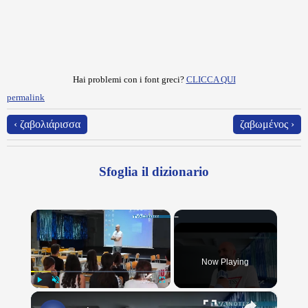
Hai problemi con i font greci?
CLICCA QUI
permalink
‹ ζαβολιάρισσα
ζαβωμένος ›
Sfoglia il dizionario
×
Now Playing
×
Play
Unmute
Fullscreen