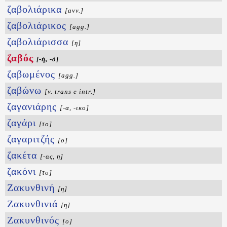
ζαβολιάρικα
[avv.]
ζαβολιάρικος
[agg.]
ζαβολιάρισσα
[η]
ζαβός
[-ή, -ό]
ζαβωμένος
[agg.]
ζαβώνω
[v. trans e intr.]
ζαγανιάρης
[-α, -ικο]
ζαγάρι
[το]
ζαγαριτζής
[ο]
ζακέτα
[-ας, η]
ζακόνι
[το]
Ζακυνθινή
[η]
Ζακυνθινιά
[η]
Ζακυνθινός
[ο]