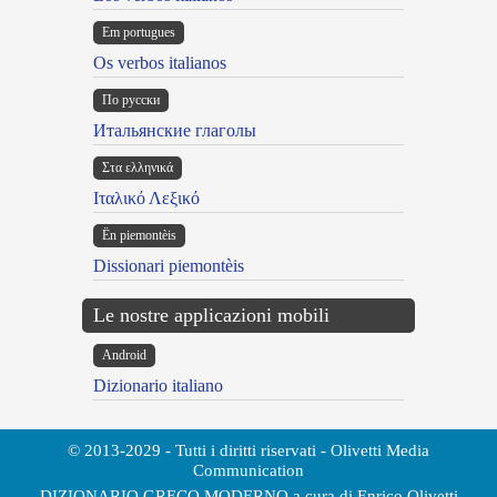
Em portugues
Os verbos italianos
По русски
Итальянские глаголы
Στα ελληνικά
Ιταλικό Λεξικό
Ën piemontèis
Dissionari piemontèis
Le nostre applicazioni mobili
Android
Dizionario italiano
© 2013-2029 - Tutti i diritti riservati - Olivetti Media
Communication
DIZIONARIO GRECO MODERNO a cura di Enrico Olivetti