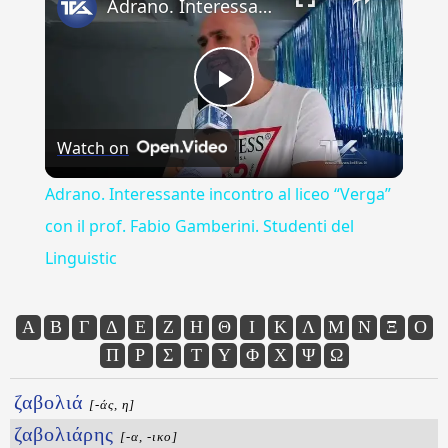
Adrano. Interessante incontro al liceo “Verga” con il prof. Fabio Gamberini. Studenti del Linguistic
Play
Watch on
Video
Adrano. Interessante incontro al liceo “Verga”
con il prof. Fabio Gamberini. Studenti del
Linguistic
Α
Β
Γ
Δ
Ε
Ζ
Η
Θ
Ι
Κ
Λ
Μ
Ν
Ξ
Ο
Π
Ρ
Σ
Τ
Υ
Φ
Χ
Ψ
Ω
ζαβολιά
[-άς, η]
ζαβολιάρης
[-α, -ικο]