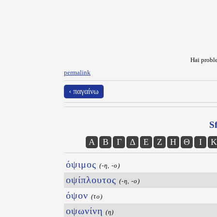
Hai proble
permalink
‹ παγαίνω
Sf
Α
Β
Γ
Δ
Ε
Ζ
Η
Θ
Ι
Κ
όψιμος
(-η, -ο)
οψίπλουτος
(-η, -ο)
όψον
(το)
οψωνίνη
(η)