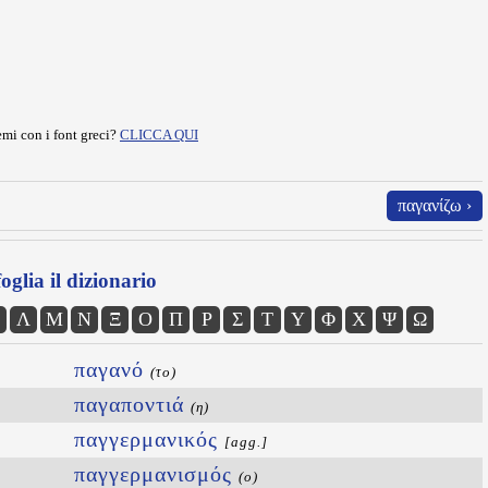
mi con i font greci?
CLICCA QUI
παγανίζω ›
oglia il dizionario
Λ
Μ
Ν
Ξ
Ο
Π
Ρ
Σ
Τ
Υ
Φ
Χ
Ψ
Ω
παγανό
(το)
παγαποντιά
(η)
παγγερμανικός
[agg.]
παγγερμανισμός
(ο)