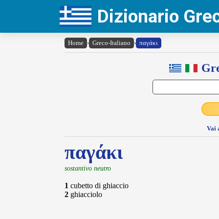
Dizionario Gr
Home
›
Greco-Italiano
›
παγάκι
Gre
Vai 
παγάκι
sostantivo neutro
1
cubetto di ghiaccio
2
ghiacciolo