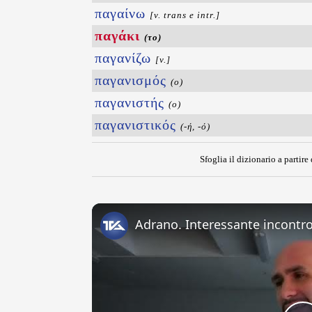
παγαίνω
[v. trans e intr.]
παγάκι
(το)
παγανίζω
[v.]
παγανισμός
(ο)
παγανιστής
(ο)
παγανιστικός
(-ή, -ό)
Sfoglia il dizionario a partire 