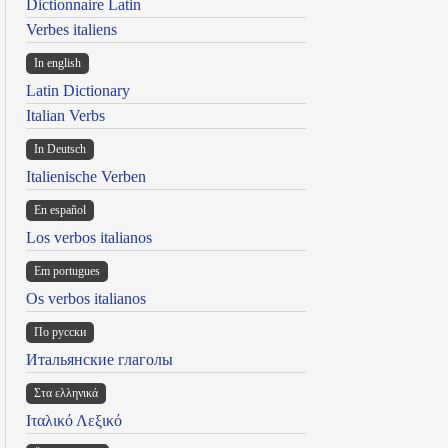
Dictionnaire Latin
Verbes italiens
In english
Latin Dictionary
Italian Verbs
In Deutsch
Italienische Verben
En español
Los verbos italianos
Em portugues
Os verbos italianos
По русски
Итальянские глаголы
Στα ελληνικά
Ιταλικό Λεξικό