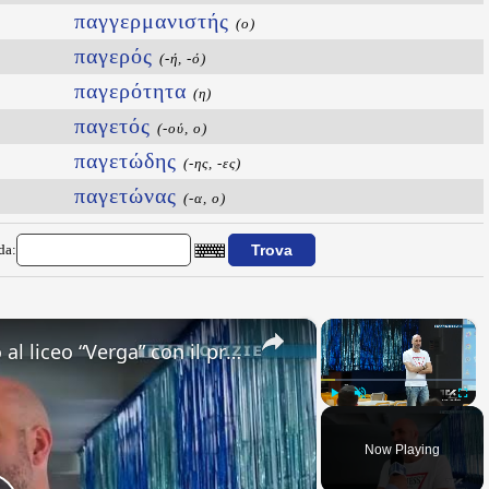
παγγερμανιστής
(ο)
παγερός
(-ή, -ό)
παγερότητα
(η)
παγετός
(-ού, ο)
παγετώδης
(-ης, -ες)
παγετώνας
(-α, ο)
da:
×
×
Adrano. Interessante incontro al liceo “Verga” con il prof. Fabio Gamberini. Studenti del Linguistic
Play
Unmute
Fullsc
Now Playing