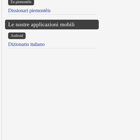
Ën piemontèis
Dissionari piemontèis
Le nostre applicazioni mobili
Android
Dizionario italiano
reen