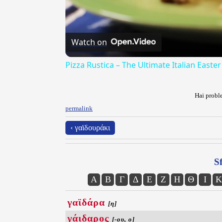
Watch on
Pizza Rustica – The Ultimate Italian Easter
Hai proble
permalink
‹ γαϊδουράκι
Sf
Α
Β
Γ
Δ
Ε
Ζ
Η
Θ
Ι
Κ
γαϊδάρα
[η]
γάιδαρος
[-ου, ο]