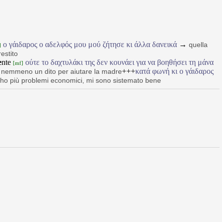
ο γάιδαρος ο αδελφός μου μού ζήτησε κι άλλα δανεικά
→
quella
]
restito
e
nte
ούτε το δαχτυλάκι της δεν κουνάει για να βοηθήσει τη μάνα
[mf]
+++
κατά φωνή κι ο γάιδαρος
 nemmeno un dito per aiutare la madre
ho più problemi economici, mi sono sistemato bene