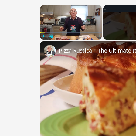
×
Play
Unmute
Fullscreen
Pizza Rustica – The Ultimate It