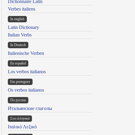
Dictionnaire Latin
Verbes italiens
In english
Latin Dictionary
Italian Verbs
In Deutsch
Italienische Verben
En español
Los verbos italianos
Em portugues
Os verbos italianos
По русски
Итальянские глаголы
Στα ελληνικά
Ιταλικό Λεξικό