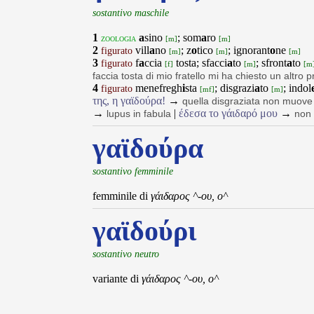
sostantivo maschile
1
a
sino
; som
a
ro
zoologia
[m]
[m]
2
vill
a
no
; z
o
tico
; ignorant
o
ne
figurato
[m]
[m]
[m]
3
f
a
ccia
tosta; sfacci
a
to
; sfront
a
to
figurato
[f]
[m]
[m
faccia tosta di mio fratello mi ha chiesto un altro p
4
menefregh
i
sta
; disgrazi
a
to
; indol
figurato
[mf]
[m]
της, η γαϊδούρα!
→
quella disgraziata non muove
→
|
έδεσα το γάιδαρό μου
→
lupus in fabula
non 
γαϊδούρα
sostantivo femminile
femminile di
γάιδαρος ^-ου, ο^
γαϊδούρι
sostantivo neutro
variante di
γάιδαρος ^-ου, ο^