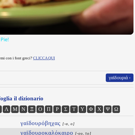
 Pie!
mi con i font greci?
CLICCA QUI
γαϊδουριά ›
oglia il dizionario
Λ
Μ
Ν
Ξ
Ο
Π
Ρ
Σ
Τ
Υ
Φ
Χ
Ψ
Ω
γαϊδουρόβηχας
[-α, ο]
γαϊδουροκαλόκαιρο
[-ου, το]