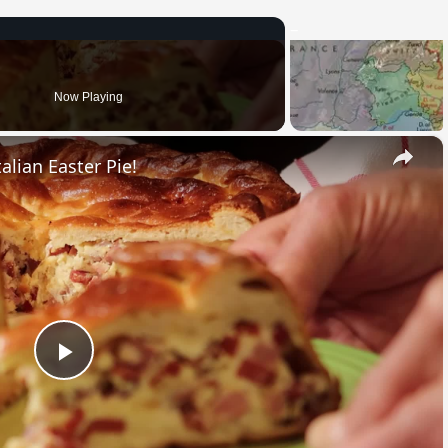
Now Playing
×
alian Easter Pie!
Play
Video