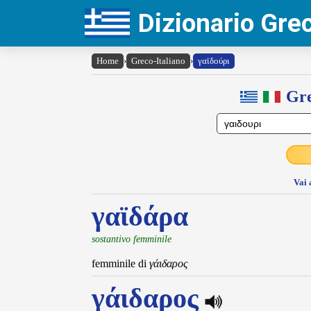
Dizionario Gr
Home
›
Greco-Italiano
›
γαϊδούρι
Gre
Vai 
γαϊδάρα
sostantivo femminile
femminile di
γάιδαρος
γάιδαρος