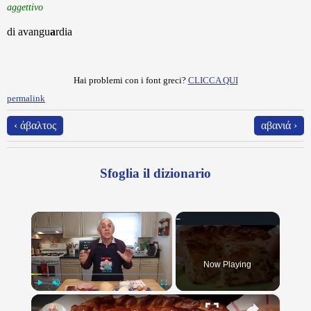
aggettivo
di avangu
a
rdia
Hai problemi con i font greci?
CLICCA QUI
permalink
‹ άβαλτος
αβανιά ›
Sfoglia il dizionario
×
Now Playing
×
Play
Unmute
Fullscreen