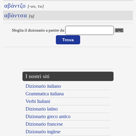
αβάντζο
[-ου, το]
αβάντσα
[η]
Sfoglia il dizionario a partire da:
{{ID:ABANGKARNT100}}
---CACHE---
I nostri siti
Dizionario italiano
Grammatica italiana
Verbi Italiani
Dizionario latino
Dizionario greco antico
Dizionario francese
Dizionario inglese