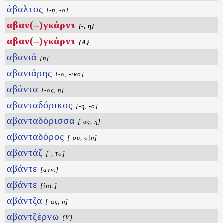
άβαλτος
[-η, -ο]
αβαν(–)γκάρντ
[-, η]
αβαν(–)γκάρντ
{A}
αβανιά
[η]
αβανιάρης
[-α, -ικο]
αβάντα
[-ας, η]
αβανταδόρικος
[-η, -ο]
αβανταδόρισσα
[-ας, η]
αβανταδόρος
[-ου, ο|η]
αβαντάζ
[-, το]
αβάντε
[avv.]
αβάντε
[int.]
αβάντζα
[-ας, η]
αβαντζέρνω
{V}