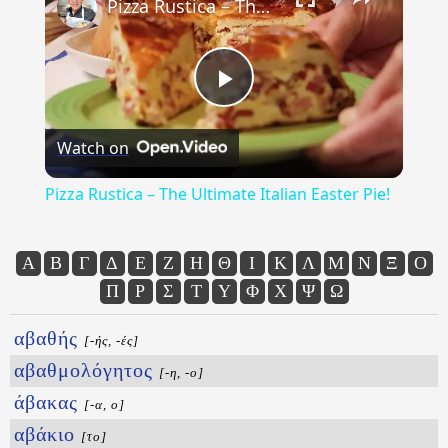
Pizza Rustica – The Ultimate Italian Easter Pie!
Play
Watch on
Video
Pizza Rustica – The Ultimate Italian Easter Pie!
Α
Β
Γ
Δ
Ε
Ζ
Η
Θ
Ι
Κ
Λ
Μ
Ν
Ξ
Ο
Π
Ρ
Σ
Τ
Υ
Φ
Χ
Ψ
Ω
αβαθής
[-ής, -ές]
αβαθμολόγητος
[-η, -ο]
άβακας
[-α, ο]
αβάκιο
[το]