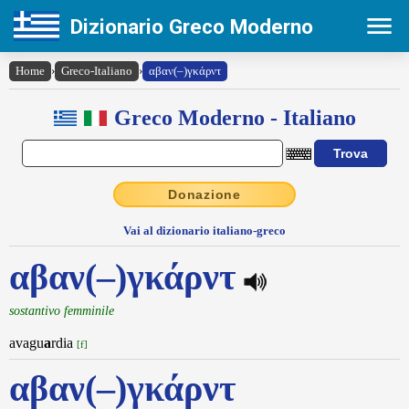
Dizionario Greco Moderno
Home
›
Greco-Italiano
›
αβαν(–)γκάρντ
Greco Moderno - Italiano
Donazione
Vai al dizionario italiano-greco
αβαν(–)γκάρντ
sostantivo femminile
avagu
a
rdia
[f]
αβαν(–)γκάρντ